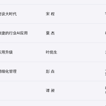
建设大时代
宋 程
捷的行业AI应用
粟 杰
应用升级
叶统生
精细化管理
彭 垚
谭 昶