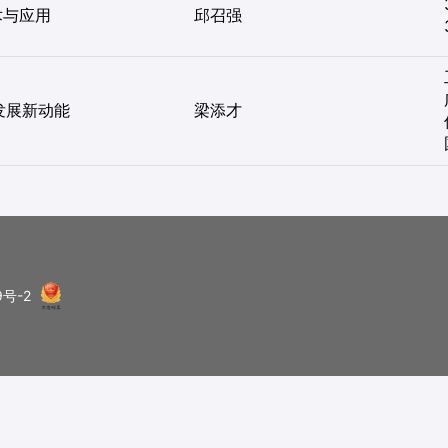
术与应用
邱召强
发展新动能
梁添才
9号-2